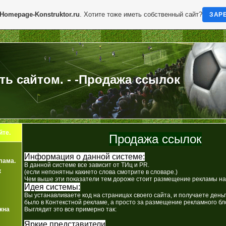
Homepage-Konstruktor.ru
. Хотите тоже иметь собственный сайт?
ЗАР
ть сайтом. - -Продажа ссылок
йте.
Продажа ссылок
Информация о данной системе:
лама.
В данной системе все зависит от ТИц и PR.
к
(если непонятны какието слова смотрите в словаре.)
Чем выше эти показатели тем дороже стоит размещение рекламы на
Идея системы:
Вы устанавливаете код на страницах своего сайта, и получаете деньги
было в Контекстной рекламе, а просто за размещение рекламного бло
кна
Выглядит это все примерно так:
Яркие представители