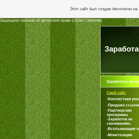
Этот сайт был создан бесплатно на
Защищено законом об авторском праве (с)Олег Святенко.
Заработа
Заработать на са
Свой сайт.
-Контекстная рек
-Продажа ссыло
-Партнерские
программы
-Заработок на
скачиваниях.
-Всплывающие о
-Монетезация