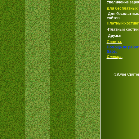
Увеличение заро
Для бесплатных 
-Для бесплатных
сайтов.
Платный хостинг
-Платный хостин
-Друзья
Советы.
Помощь по работ
Sape.
Словарь
(с)Олег Святе