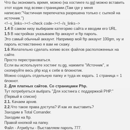
Что бы экономить время, можно (на хостинге ru.gg) можно вставить
этот кодик под всеми страницами.(Там где у меня
написано:"Частичная перепечатка разрешена только с сылкой на
источник.")
<!--s_links--><!--check code--><!--/s_links-->
1.4
В самом низу выбираем категорию сайта и вводим его URL.
1.5
В настройках указываем ftp аккаунт и ftp пароль.
Это самый обычный аккаунт. Например мой ftp аккаунт 100grn, ну и
пароль естевственно я вам не скажу.
1.6
Желательно сделать копию всех файлов расположенных на
сайте.
Просто перестраховаться.
Если вы используете хостинг ru.gg, нажмите "Источник", и
скопируйте весь php код к себе в блокнотик.
Можно создать отдельную папку и туда их кидать. 1 страница = 1
блокнот.
2. Для платных сайтов. Со страницами Php.
Тут потребуеться выбрать "Для хостинга с поддержкой PHP."
(Первый в списке)
2.1.
Качаем архив.
2.2.
Что такое права доступа? И как их выставить?
Заходим в Total Comander.
Заходим на ftp.
Правой кнопкой на папку.
Файл - Атрибуты - Выставляем пароль 777.