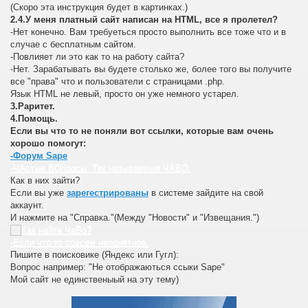
(Скоро эта инструкция будет в картинках.)
2.4.У меня платный сайт написан на HTML, все я пролетел?
-Нет конечно. Вам требуеться просто выполнить все тоже что и в
случае с бесплатным сайтом.
-Повлияет ли это как то на работу сайта?
-Нет. Зарабатывать вы будете столько же, более того вы получите
все "права" что и пользователи с страницами .php.
Язык HTML не левый, просто он уже немного устарел.
3.Раритет.
4.Помощь.
Если вы что то не поняли вот ссылки, которые вам очень
хорошо помогут:
-Форум Sape
-ЧАстые ВОпросы. Так называемые ЧАВО.
Как в них зайти?
Если вы уже
зарегестрированы
в системе зайдите на свой
аккаунт.
И нажмите на "Справка."(Между "Новости" и "Извещания.")
-Если что то совсем непонятное.
Пишите в поисковике (Яндекс или Гугл):
Вопрос например: "Не отображаються ссыки Sape"
Мой сайт не единственыый на эту тему)